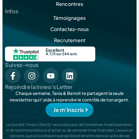
Rencontres
Infos
Témoignages
Contactez-nous
Recrutement
Excellent
4.7/5 sur 244 avis
Suivez-nous
Rejoindre la Inneo's Letter
Chaque semaine, Tania & Benoit te partagent la seule
newsletter qui t’aide à reprendre le contrôle de ton argent.
Je m'inscris
La Société “Inneo’s Family” ne produit pas de Conseils en Investissements,
ni de recommandations d’achat ou de vente de titres financiers. Les avis et
opinions que la Société est susceptible d’émettre dans le cadre de ses