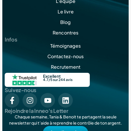
L'équipe
Le livre
Blog
Rencontres
Infos
Témoignages
Contactez-nous
Recrutement
Excellent
4.7/5 sur 244 avis
Suivez-nous
Rejoindre la Inneo's Letter
Chaque semaine, Tania & Benoit te partagent la seule
newsletter qui t’aide à reprendre le contrôle de ton argent.