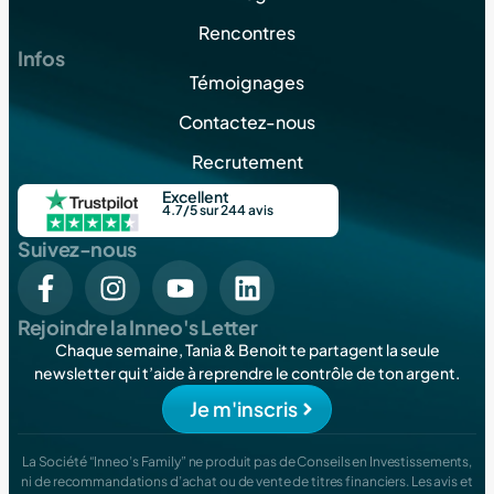
Rencontres
Infos
Témoignages
Contactez-nous
Recrutement
Excellent
4.7/5 sur 244 avis
Suivez-nous
Rejoindre la Inneo's Letter
Chaque semaine, Tania & Benoit te partagent la seule
newsletter qui t’aide à reprendre le contrôle de ton argent.
Je m'inscris
La Société “Inneo’s Family” ne produit pas de Conseils en Investissements,
ni de recommandations d’achat ou de vente de titres financiers. Les avis et