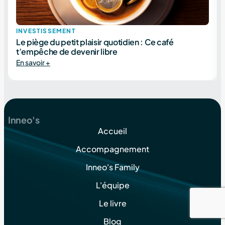
INVESTISSEMENT
Le piège du petit plaisir quotidien : Ce café
t’empêche de devenir libre
En savoir +
Inneo's
Accueil
Accompagnement
Inneo's Family
L'équipe
Le livre
Blog