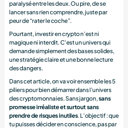
paralysé entre les deux. Ou pire, de se
lancer sans rien comprendre, juste par
peur de “rater le coche”.
Pourtant, investir en crypto n’est ni
magique ni interdit. C’est un univers qui
demande simplement des bases solides,
une stratégie claire et une bonne lecture
des dangers.
Dans cet article, on va voir ensemble les 5
piliers pour bien démarrer dans l’univers
des cryptomonnaies. Sans jargon,
sans
promesse irréaliste et surtout sans
prendre de risques inutiles
. L’objectif : que
tu puisses décider en conscience, pas par